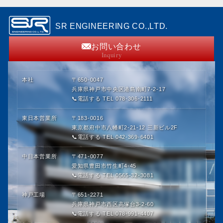
SR ENGINEERING CO.,LTD.
お問い合わせ
Inquiry
本社
〒650-0047
兵庫県神戸市中央区港島南町7-2-17
📞電話する TEL 078-306-2111
東日本営業所
〒183-0016
東京都府中市八幡町2-21-12 三新ビル2F
📞電話する TEL 042-369-6401
中日本営業所
〒471-0077
愛知県豊田市竹生町4-45
📞電話する TEL 0565-32-3081
神戸工場
〒651-2271
兵庫県神戸市西区高塚台3-2-60
📞電話する TEL 078-991-4407