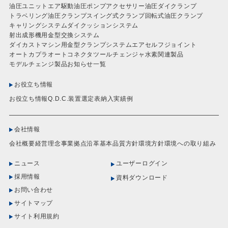
油圧ユニット
エア駆動油圧ポンプ
アクセサリー
油圧ダイクランプ
トラベリング油圧クランプ
スイング式クランプ
回転式油圧クランプ
キャリングシステム
ダイクッションシステム
射出成形機用金型交換システム
ダイカストマシン用金型クランプシステム
エアセルフジョイント
オートカプラ
オートコネクタ
ツールチェンジャ
水素関連製品
モデルチェンジ製品
お知らせ一覧
お役立ち情報
お役立ち情報
Q.D.C.装置選定表
納入実績例
会社情報
会社概要
経営理念
事業拠点
沿革
基本品質方針
環境方針
環境への取り組み
ニュース
ユーザーログイン
採用情報
資料ダウンロード
お問い合わせ
サイトマップ
サイト利用規約