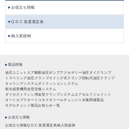
お役立ち情報
Q.D.C.装置選定表
納入実績例
製品情報
油圧ユニット
エア駆動油圧ポンプ
アクセサリー
油圧ダイクランプ
トラベリング油圧クランプ
スイング式クランプ
回転式油圧クランプ
キャリングシステム
ダイクッションシステム
射出成形機用金型交換システム
ダイカストマシン用金型クランプシステム
エアセルフジョイント
オートカプラ
オートコネクタ
ツールチェンジャ
水素関連製品
モデルチェンジ製品
お知らせ一覧
お役立ち情報
お役立ち情報
Q.D.C.装置選定表
納入実績例