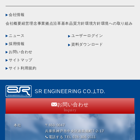
会社情報
会社概要
経営理念
事業拠点
沿革
基本品質方針
環境方針
環境への取り組み
ニュース
ユーザーログイン
採用情報
資料ダウンロード
お問い合わせ
サイトマップ
サイト利用規約
SR ENGINEERING CO.,LTD.
お問い合わせ
Inquiry
本社
〒650-0047
兵庫県神戸市中央区港島南町7-2-17
📞電話する TEL 078-306-2111