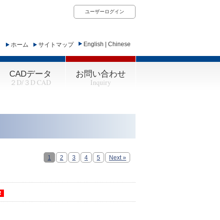
ユーザーログイン
English
|
Chinese
ホーム
サイトマップ
CADデータ
お問い合わせ
２D/３D CAD
Inquiry
1
2
3
4
5
Next »
!