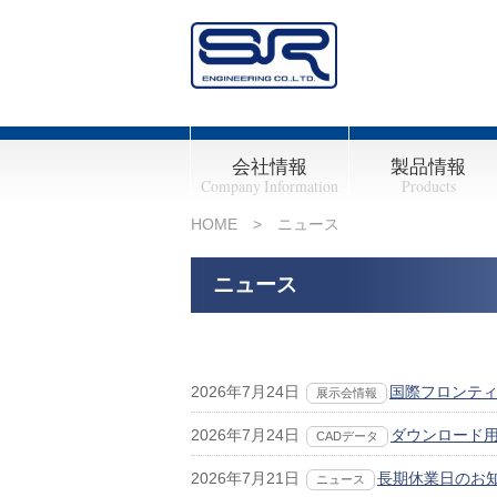
会社情報
製品情報
Company Information
Products
HOME
> ニュース
会社概要
経営理念
事業拠点
沿革
基本品質方針
環境方針
環境への取り組み
油圧ユニット
エア駆動油圧ポンプ
アクセサリー
油圧ダイクランプ
トラベリング油圧ク
スイング式クランプ
回転式油圧クランプ
キャリングシステム
ダイクッションシス
射出成形機用金型交
ダイカスト用金型ク
エアセルフジョイン
オートカプラ
オートコネクタ
ツールチェンジャ
水素関連製品
モデルチェンジ製品
お知らせ一覧
ニュース
2026年7月24日
国際フロンティ
展示会情報
2026年7月24日
ダウンロード用C
CADデータ
2026年7月21日
長期休業日のお知ら
ニュース