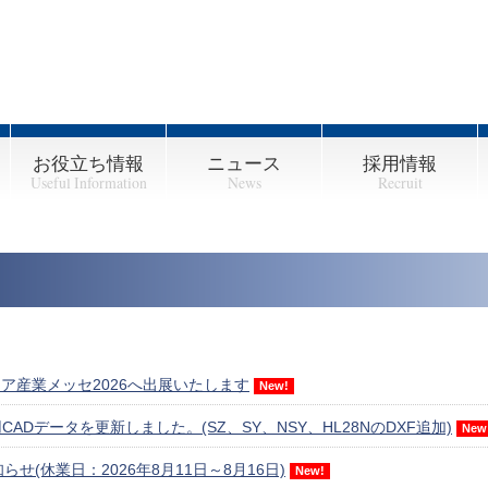
お役立ち情報
ニュース
採用情報
Useful Information
News
Recruit
ランプ
テム
換システム
ランプシステム
ト
お役立ち情報
Q.D.C.装置選定表
納入実績例
新卒採用
キャリア採用
ア産業メッセ2026へ出展いたします
New!
ADデータを更新しました。(SZ、SY、NSY、HL28NのDXF追加)
New
せ(休業日：2026年8月11日～8月16日)
New!