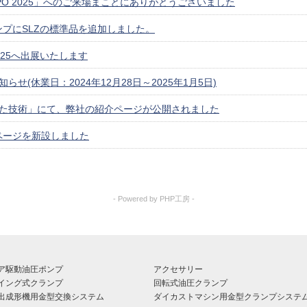
 EXPO 2025」へのご来場まことにありがとうございました
プにSLZの標準品を追加しました。
O 2025へ出展いたします
らせ(休業日：2024年12月28日～2025年1月5日)
た技術」にて、弊社の紹介ページが公開されました
ページを新設しました
- Powered by PHP工房 -
ア駆動油圧ポンプ
アクセサリー
イング式クランプ
回転式油圧クランプ
出成形機用金型交換システム
ダイカストマシン用金型クランプシステ